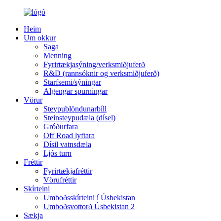
Heim
Um okkur
Saga
Menning
Fyrirtækjasýning/verksmiðjuferð
R&D (rannsóknir og verksmiðjuferð)
Starfsemi/sýningar
Algengar spurningar
Vörur
Steypublöndunarbíll
Steinsteypudæla (dísel)
Gróðurfara
Off Road lyftara
Dísil vatnsdæla
Ljós turn
Fréttir
Fyrirtækjafréttir
Vörufréttir
Skírteini
Umboðsskírteini í Úsbekistan
Umboðsvottorð Úsbekistan 2
Sækja