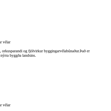
r vélar
, orkusparandi og fjölvirkur byggingarvélabúnaður.Það er
 nýrra byggða landsins.
r vélar