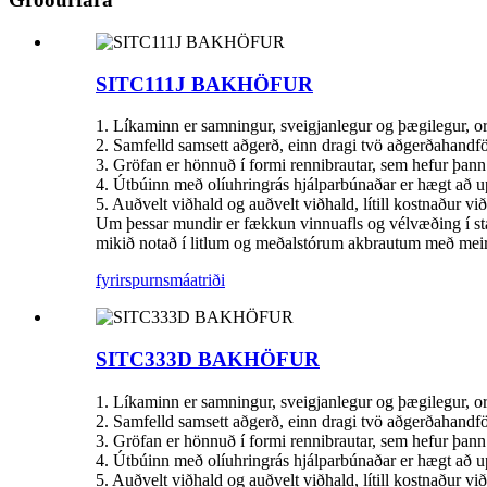
SITC111J BAKHÖFUR
1. Líkaminn er samningur, sveigjanlegur og þægilegur, or
2. Samfelld samsett aðgerð, einn dragi tvö aðgerðahandf
3. Gröfan er hönnuð í formi rennibrautar, sem hefur þann 
4. Útbúinn með olíuhringrás hjálparbúnaðar er hægt að up
5. Auðvelt viðhald og auðvelt viðhald, lítill kostnaður vi
Um þessar mundir er fækkun vinnuafls og vélvæðing í sta
mikið notað í litlum og meðalstórum akbrautum með meira
fyrirspurn
smáatriði
SITC333D BAKHÖFUR
1. Líkaminn er samningur, sveigjanlegur og þægilegur, or
2. Samfelld samsett aðgerð, einn dragi tvö aðgerðahandf
3. Gröfan er hönnuð í formi rennibrautar, sem hefur þann 
4. Útbúinn með olíuhringrás hjálparbúnaðar er hægt að up
5. Auðvelt viðhald og auðvelt viðhald, lítill kostnaður vi