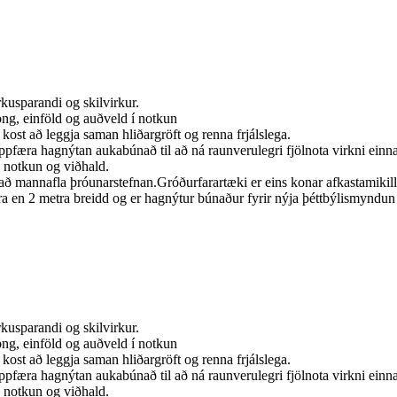
kusparandi og skilvirkur.
öng, einföld og auðveld í notkun
kost að leggja saman hliðargröft og renna frjálslega.
pfæra hagnýtan aukabúnað til að ná raunverulegri fjölnota virkni einna
ð notkun og viðhald.
ð mannafla þróunarstefnan.Gróðurfarartæki er eins konar afkastamikill
 en 2 metra breidd og er hagnýtur búnaður fyrir nýja þéttbýlismyndun
kusparandi og skilvirkur.
öng, einföld og auðveld í notkun
kost að leggja saman hliðargröft og renna frjálslega.
pfæra hagnýtan aukabúnað til að ná raunverulegri fjölnota virkni einna
ð notkun og viðhald.