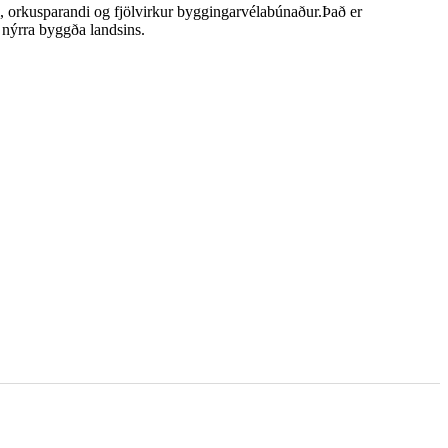
, orkusparandi og fjölvirkur byggingarvélabúnaður.Það er
 nýrra byggða landsins.