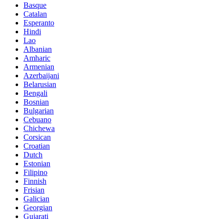
Basque
Catalan
Esperanto
Hindi
Lao
Albanian
Amharic
Armenian
Azerbaijani
Belarusian
Bengali
Bosnian
Bulgarian
Cebuano
Chichewa
Corsican
Croatian
Dutch
Estonian
Filipino
Finnish
Frisian
Galician
Georgian
Gujarati