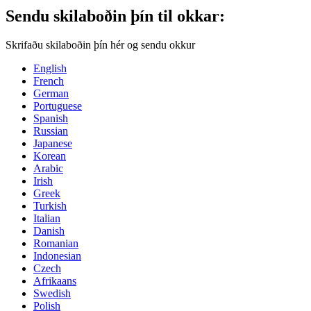
Sendu skilaboðin þín til okkar:
Skrifaðu skilaboðin þín hér og sendu okkur
English
French
German
Portuguese
Spanish
Russian
Japanese
Korean
Arabic
Irish
Greek
Turkish
Italian
Danish
Romanian
Indonesian
Czech
Afrikaans
Swedish
Polish