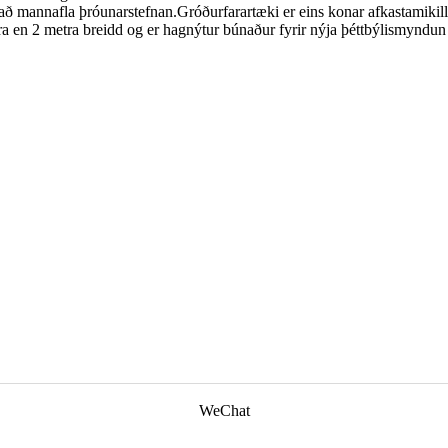
ð mannafla þróunarstefnan.Gróðurfarartæki er eins konar afkastamikill
 en 2 metra breidd og er hagnýtur búnaður fyrir nýja þéttbýlismyndun
WeChat