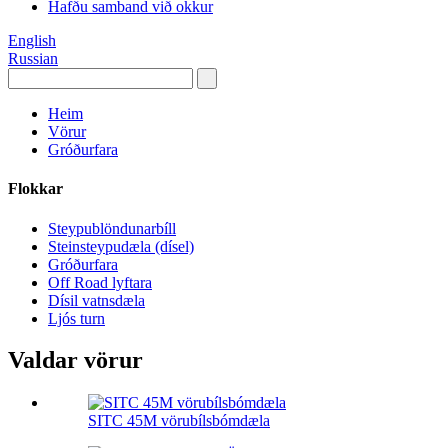
Hafðu samband við okkur
English
Russian
Heim
Vörur
Gróðurfara
Flokkar
Steypublöndunarbíll
Steinsteypudæla (dísel)
Gróðurfara
Off Road lyftara
Dísil vatnsdæla
Ljós turn
Valdar vörur
SITC 45M vörubílsbómdæla