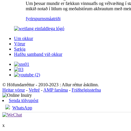
Um þessar mundir er fækkun vinnuafls og vélvæðing í sta
mikið notað í litlum og meðalstórum akbrautum með meira
fyrirspurn
smáatriði
Um okkur
Vörur
Sækja
Hafðu samband við okkur
© Höfundarréttur - 2010-2023 : Allur réttur áskilinn.
Heitar vörur
-
Veftré
-
AMP farsíma
-
Friðhelgisstefna
Senda tölvupóst
WhatsApp
x