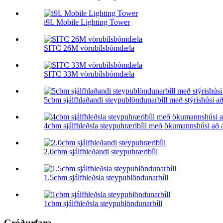
i9L Mobile Lighting Tower
SITC 26M vörubílsbómdæla
SITC 33M vörubílsbómdæla
5cbm sjálfhlaðandi steypublöndunarbíll með stýrishúsi a
4cbm sjálfhleðsla steypuhræribíll með ökumannshúsi að 
2.0cbm sjálfhleðandi steypuhræribíll
1.5cbm sjálfhleðsla steypublöndunarbíll
1cbm sjálfhleðsla steypublöndunarbíll
Gróðurfara