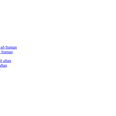
ð framan
aftan