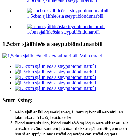
2.0cbm sjálfhleðandi steypuhræribíll
1.5cbm sjálfhleðsla steypublöndunarbíll
1cbm sjálfhleðsla steypublöndunarbíll
1.5cbm sjálfhleðsla steypublöndunarbíll
Stutt lýsing:
Vélin sjálf er lítil og sveigjanleg, f, hentug fyrir öll verkefni, án
takmarkana á hæð, breidd osfrv.
Blöndunartankurinn, blöndunarblaðið og lögun vara okkar eru allt
einkaleyfisvörur sem eru þróaðar af okkur sjálfum.Steypan sem
hrærð er uppfyllir landsstaðal og evrópskan staðal og geta