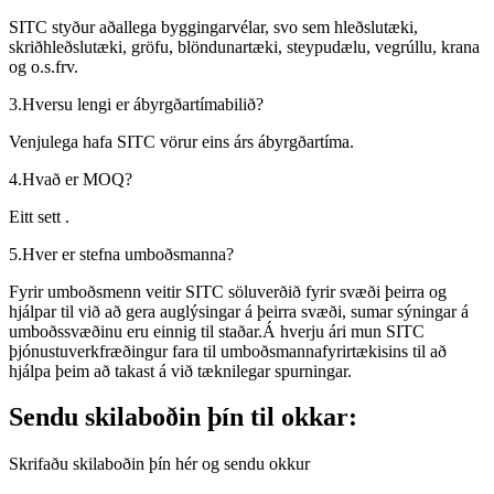
SITC styður aðallega byggingarvélar, svo sem hleðslutæki,
skriðhleðslutæki, gröfu, blöndunartæki, steypudælu, vegrúllu, krana
og o.s.frv.
3.Hversu lengi er ábyrgðartímabilið?
Venjulega hafa SITC vörur eins árs ábyrgðartíma.
4.Hvað er MOQ?
Eitt sett .
5.Hver er stefna umboðsmanna?
Fyrir umboðsmenn veitir SITC söluverðið fyrir svæði þeirra og
hjálpar til við að gera auglýsingar á þeirra svæði, sumar sýningar á
umboðssvæðinu eru einnig til staðar.Á hverju ári mun SITC
þjónustuverkfræðingur fara til umboðsmannafyrirtækisins til að
hjálpa þeim að takast á við tæknilegar spurningar.
Sendu skilaboðin þín til okkar:
Skrifaðu skilaboðin þín hér og sendu okkur