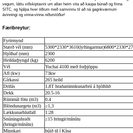
vegum, láttu viðskiptavini um allan heim vita að kaupa búnað og finna
SITC, og hjálpa hver öðrum með samvinnu til að ná gagnkvæmum
ávinningi og vinna-vinna niðurstöður!
Færibreytur:
Fyrirmynd
Stærð vél (mm)
5300*2330*3610(lyftingarmur)6800*2330*278
Hjólhaf (mm)
2300
Heildarþyngd (kg)
6200
Vél
Yuchai 4100 með forþjöppu
Afl (kw)
73kw
Gírkassi
265 heild
Drifás
1,8T hraðaminnkunarbrú á hjólhlið
Dekk
20.5-16
Rúmmál fötu (m3)
0.4
Blöndunargeta (m3)
≥1,3
Lækkunarhlutfall
1:28
Snúningshraði
≥15 hringir/mínútu
(hringir/mínútu)
Minnkari
búið til í Kína