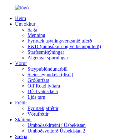
Heim
Um okkur
Saga
Menning
Fyrirtækjasýning/verksmiðjuferð
R&D (rannsóknir og verksmiðjuferð)
Starfsemi/sýningar
Algengar spurningar
Vörur
Steypublöndunarbíll
Steinsteypudæla (dísel)
Gróðurfara
Off Road lyftara
Dísil vatnsdæla
Ljós turn
Fréttir
Fyrirtækjafréttir
Vörufréttir
Skírteini
Umboðsskírteini í Úsbekistan
Umboðsvottorð Úsbekistan 2
Sækja