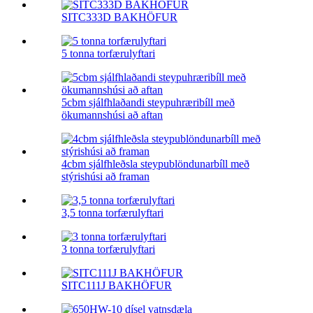
SITC333D BAKHÖFUR
5 tonna torfærulyftari
5cbm sjálfhlaðandi steypuhræribíll með
ökumannshúsi að aftan
4cbm sjálfhleðsla steypublöndunarbíll með
stýrishúsi að framan
3,5 tonna torfærulyftari
3 tonna torfærulyftari
SITC111J BAKHÖFUR