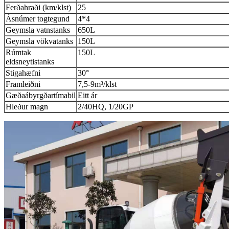
Ferðahraði (km/klst)
25
Ásnúmer togtegund
4*4
Geymsla vatnstanks
650L
Geymsla vökvatanks
150L
Rúmtak
150L
eldsneytistanks
Stigahæfni
30°
Framleiðni
7,5-9m³/klst
Gæðaábyrgðartímabil
Eitt ár
Hleður magn
2/40HQ, 1/20GP