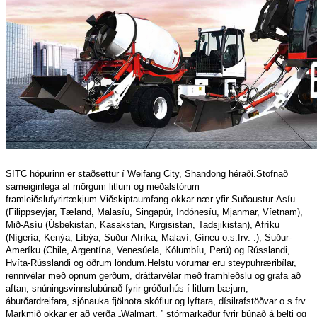
SITC hópurinn er staðsettur í Weifang City, Shandong héraði.Stofnað
sameiginlega af mörgum litlum og meðalstórum
framleiðslufyrirtækjum.Viðskiptaumfang okkar nær yfir Suðaustur-Asíu
(Filippseyjar, Tæland, Malasíu, Singapúr, Indónesíu, Mjanmar, Víetnam),
Mið-Asíu (Úsbekistan, Kasakstan, Kirgisistan, Tadsjikistan), Afríku
(Nígería, Kenýa, Líbýa, Suður-Afríka, Malaví, Gíneu o.s.frv. .), Suður-
Ameríku (Chile, Argentína, Venesúela, Kólumbíu, Perú) og Rússlandi,
Hvíta-Rússlandi og öðrum löndum.Helstu vörurnar eru steypuhræribílar,
rennivélar með opnum gerðum, dráttarvélar með framhleðslu og grafa að
aftan, snúningsvinnslubúnað fyrir gróðurhús í litlum bæjum,
áburðardreifara, sjónauka fjölnota skóflur og lyftara, dísilrafstöðvar o.s.frv.
Markmið okkar er að verða „Walmart. ” stórmarkaður fyrir búnað á belti og