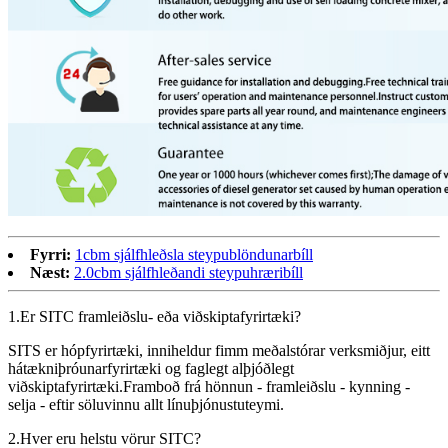
Fyrri:
1cbm sjálfhleðsla steypublöndunarbíll
Næst:
2.0cbm sjálfhleðandi steypuhræribíll
1.Er SITC framleiðslu- eða viðskiptafyrirtæki?
SITS er hópfyrirtæki, inniheldur fimm meðalstórar verksmiðjur, eitt
hátækniþróunarfyrirtæki og faglegt alþjóðlegt
viðskiptafyrirtæki.Framboð frá hönnun - framleiðslu - kynning -
selja - eftir söluvinnu allt línuþjónustuteymi.
2.Hver eru helstu vörur SITC?