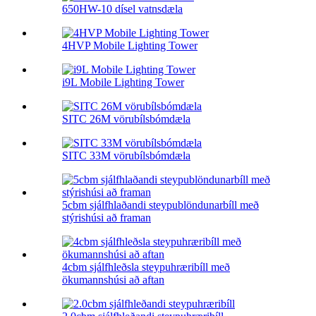
650HW-10 dísel vatnsdæla
4HVP Mobile Lighting Tower
i9L Mobile Lighting Tower
SITC 26M vörubílsbómdæla
SITC 33M vörubílsbómdæla
5cbm sjálfhlaðandi steypublöndunarbíll með
stýrishúsi að framan
4cbm sjálfhleðsla steypuhræribíll með
ökumannshúsi að aftan