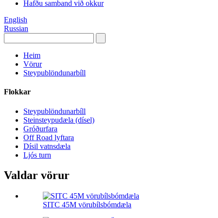
Hafðu samband við okkur
English
Russian
Heim
Vörur
Steypublöndunarbíll
Flokkar
Steypublöndunarbíll
Steinsteypudæla (dísel)
Gróðurfara
Off Road lyftara
Dísil vatnsdæla
Ljós turn
Valdar vörur
SITC 45M vörubílsbómdæla