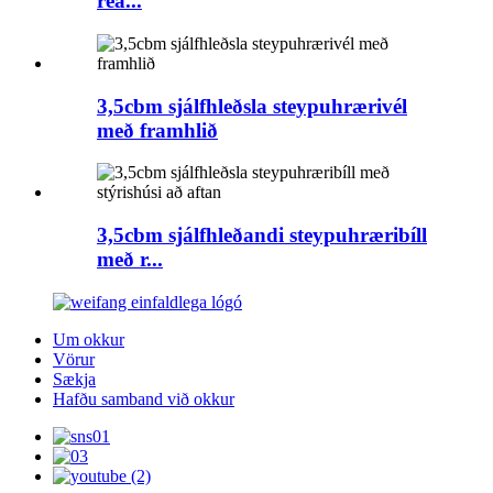
rea...
3,5cbm sjálfhleðsla steypuhrærivél
með framhlið
3,5cbm sjálfhleðandi steypuhræribíll
með r...
Um okkur
Vörur
Sækja
Hafðu samband við okkur