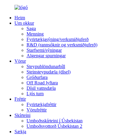
Heim
Um okkur
Saga
Menning
Fyrirtækjasýning/verksmiðjuferð
R&D (rannsóknir og verksmiðjuferð)
Starfsemi/sýningar
Algengar spurningar
Vörur
Steypublöndunarbíll
Steinsteypudæla (dísel)
Gróðurfara
Off Road lyftara
Dísil vatnsdæla
Ljós turn
Fréttir
Fyrirtækjafréttir
Vörufréttir
Skírteini
Umboðsskírteini í Úsbekistan
Umboðsvottorð Úsbekistan 2
Sækja