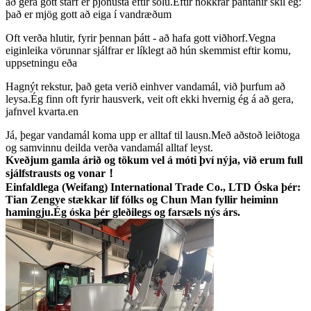
að gera gott starf er þjónusta eftir sölu.Eftir nokkrar pantanir skil ég:
það er mjög gott að eiga í vandræðum
Oft verða hlutir, fyrir þennan þátt - að hafa gott viðhorf.Vegna
eiginleika vörunnar sjálfrar er líklegt að hún skemmist eftir komu,
uppsetningu eða
Hagnýt rekstur, það geta verið einhver vandamál, við þurfum að
leysa.Ég finn oft fyrir hausverk, veit oft ekki hvernig ég á að gera,
jafnvel kvarta.en
Já, þegar vandamál koma upp er alltaf til lausn.Með aðstoð leiðtoga
og samvinnu deilda verða vandamál alltaf leyst.
Kveðjum gamla árið og tökum vel á móti því nýja, við erum full
sjálfstrausts og vonar！
Einfaldlega (Weifang) International Trade Co., LTD Óska þér:
Tian Zengye stækkar líf fólks og Chun Man fyllir heiminn
hamingju.Ég óska ​​þér gleðilegs og farsæls nýs árs.