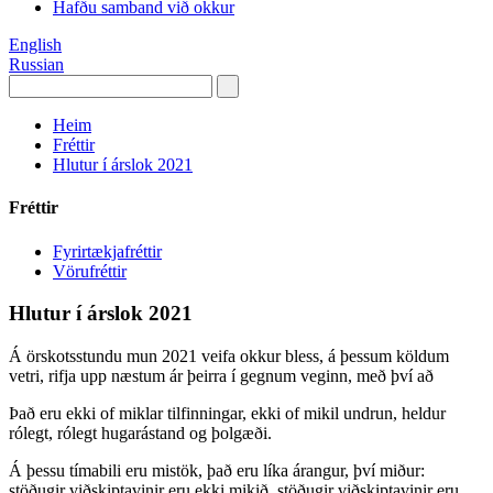
Hafðu samband við okkur
English
Russian
Heim
Fréttir
Hlutur í árslok 2021
Fréttir
Fyrirtækjafréttir
Vörufréttir
Hlutur í árslok 2021
Á örskotsstundu mun 2021 veifa okkur bless, á þessum köldum
vetri, rifja upp næstum ár þeirra í gegnum veginn, með því að
Það eru ekki of miklar tilfinningar, ekki of mikil undrun, heldur
rólegt, rólegt hugarástand og þolgæði.
Á þessu tímabili eru mistök, það eru líka árangur, því miður:
stöðugir viðskiptavinir eru ekki mikið, stöðugir viðskiptavinir eru