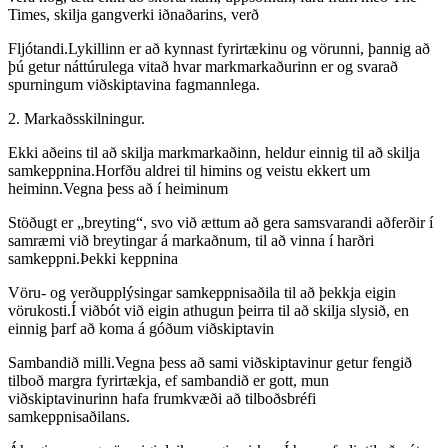
Times, skilja gangverki iðnaðarins, verð
Fljótandi.Lykillinn er að kynnast fyrirtækinu og vörunni, þannig að
þú getur náttúrulega vitað hvar markmarkaðurinn er og svarað
spurningum viðskiptavina fagmannlega.
2. Markaðsskilningur.
Ekki aðeins til að skilja markmarkaðinn, heldur einnig til að skilja
samkeppnina.Horfðu aldrei til himins og veistu ekkert um
heiminn.Vegna þess að í heiminum
Stöðugt er „breyting“, svo við ættum að gera samsvarandi aðferðir í
samræmi við breytingar á markaðnum, til að vinna í harðri
samkeppni.Þekki keppnina
Vöru- og verðupplýsingar samkeppnisaðila til að þekkja eigin
vörukosti.Í viðbót við eigin athugun þeirra til að skilja slysið, en
einnig þarf að koma á góðum viðskiptavin
Sambandið milli.Vegna þess að sami viðskiptavinur getur fengið
tilboð margra fyrirtækja, ef sambandið er gott, mun
viðskiptavinurinn hafa frumkvæði að tilboðsbréfi
samkeppnisaðilans.