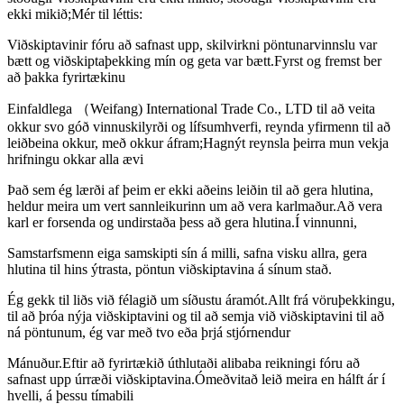
ekki mikið;Mér til léttis:
Viðskiptavinir fóru að safnast upp, skilvirkni pöntunarvinnslu var
bætt og viðskiptaþekking mín og geta var bætt.Fyrst og fremst ber
að þakka fyrirtækinu
Einfaldlega （Weifang) International Trade Co., LTD til að veita
okkur svo góð vinnuskilyrði og lífsumhverfi, reynda yfirmenn til að
leiðbeina okkur, með okkur áfram;Hagnýt reynsla þeirra mun vekja
hrifningu okkar alla ævi
Það sem ég lærði af þeim er ekki aðeins leiðin til að gera hlutina,
heldur meira um vert sannleikurinn um að vera karlmaður.Að vera
karl er forsenda og undirstaða þess að gera hlutina.Í vinnunni,
Samstarfsmenn eiga samskipti sín á milli, safna visku allra, gera
hlutina til hins ýtrasta, pöntun viðskiptavina á sínum stað.
Ég gekk til liðs við félagið um síðustu áramót.Allt frá vöruþekkingu,
til að þróa nýja viðskiptavini og til að semja við viðskiptavini til að
ná pöntunum, ég var með tvo eða þrjá stjórnendur
Mánuður.Eftir að fyrirtækið úthlutaði alibaba reikningi fóru að
safnast upp úrræði viðskiptavina.Ómeðvitað leið meira en hálft ár í
hvelli, á þessu tímabili