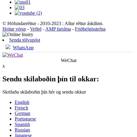
© Höfundarréttur - 2010-2023 : Allur réttur áskilinn.
Heitar vörur
-
Veftré
-
AMP farsíma
-
Friðhelgisstefna
Senda tölvupóst
WhatsApp
WeChat
x
Sendu skilaboðin þín til okkar:
Skrifaðu skilaboðin þín hér og sendu okkur
English
French
German
Portuguese
Spanish
Russian
Japanese