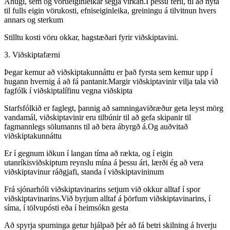
Áhugi, sem og vörueiginleikar segja virkan.Í þessu ferli, til að nýta
til fulls eigin vörukosti, efniseiginleika, greiningu á tilvitnun hvers
annars og sterkum
Stilltu kosti vöru okkar, hagstæðari fyrir viðskiptavini.
3. Viðskiptafærni
Þegar kemur að viðskiptakunnáttu er það fyrsta sem kemur upp í
hugann hvernig á að fá pantanir.Margir viðskiptavinir vilja tala við
fagfólk í viðskiptalífinu vegna viðskipta
Starfsfólkið er faglegt, þannig að samningaviðræður geta leyst mörg
vandamál, viðskiptavinir eru tilbúnir til að gefa skipanir til
fagmannlegs sölumanns til að bera ábyrgð á.Og auðvitað
viðskiptakunnáttu
Er í gegnum iðkun í langan tíma að rækta, og í eigin
utanríkisviðskiptum reynslu mína á þessu ári, lærði ég að vera
viðskiptavinur ráðgjafi, standa í viðskiptavininum
Frá sjónarhóli viðskiptavinarins setjum við okkur alltaf í spor
viðskiptavinarins.Við byrjum alltaf á þörfum viðskiptavinarins, í
síma, í tölvupósti eða í heimsókn gesta
Að spyrja spurninga getur hjálpað þér að fá betri skilning á hverju