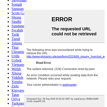
Slovenian
Somali
Samoan
Scots Gaelic
Shona
Sindhi
Sundanese
Swahili
Tajik
Tamil
Telugu
Thai
Ukrainian
Urdu
Uzbek
Vietnamese
Welsh
Xhosa
Yiddish
Yoruba
Zulu
Kinyarwanda
Tatar
Oriya
Turkmen