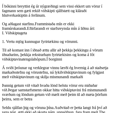
Í bókinni breyttist ég úr nýgræðingi sem vissi ekkert um vörur í
fagmann sem gæti rekið viðskipti sjálfstætt og kláraði
hlutverkaskiptin á ferlinum.
Og aðlagast starfinu.Frammistaða mín er ekki
framúrskarandi.Eftirfarandi er starfsreynsla mín á liðnu ári:
I. Viðskiptageta
1. Vertu mjög kunnugur fyrirtækinu og vörunni.
Til að komast inn í iðnað ættu allir að þekkja þekkingu á vörum
iðnaðarins, þekkja rekstrarham fyrirtækisins og koma á fót
viðskiptavinatengslahópum.Í borginni
Á sviði þróunar og verklegrar vinnu lærði ég hvernig á að staðsetja
markaðsstefnu og vörustefnu, ná lykilviðskiptavinum og fylgjast
með viðskiptavinum og skilja mismunandi markaði
Þannig getum við vitað hvaða lönd helstu vörur eru miðaðar
við.Þegar samstarfsmenn okkar hitta viðskiptavini frá mismunandi
svæðum og löndum getum við mælt með þeim til að mæta þörfum
þeirra, sem er betra
Seldu sjálfan þig og vöruna þína.Auðvitað er þetta langt frá því að
vera nóg, ætti ekki að skorta nám, uppsöfnun, fara fram með The