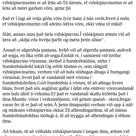
viðskiptavinurinn er að leita að.Til dæmis, ef viðskiptavinurinn er að
leita að meiri gæðum vöru, getur þú
Það er í lagi að velja góða vöru fyrir hann á háu verði.Þvert á móti,
ef viðskiptavinurinn vill aðeins ódýra vöru, ekki vitna of mikið
Hátt, annars mun það fæla viðskiptavini.Í viðskiptum ættum við að
læra að „skilja eða hvetja þarfir og mæta þeim síðan“.
Annað er afgreiðsla pantana, ferlið við að afgreiða pantanir, auðvelt
að segja, en líka erfitt að segja.Einfalt er, í samræmi við kröfur
viðskiptavina vörunnar, skrifað á framleiðslulista, niður í
framleiðsludeild lokið.Og erfiði hlutinn er, sem ráðgjafi
viðskiptavinarins, verðum við að hafa stöðugan áhuga á framgangi
vörunnar, hvort það sé vandamál með vöruna í
framleiðsluferlinu.Góð framleiðsla á vörum, til að athuga hvern
hluta, hvort það séu augljósir gallar í útliti eða einhver vöruvandamál
sem hafa áhrif á virknina.Ef það er vandamál skaltu leiðrétta það í
tíma.Mundu: vörur í verksmiðjunni, við getum sparað - skera;Þegar
varan fer út er það of seint.Á þeim tímapunkti verðum við upp á náð
og miskunn viðskiptavina okkar.Til afhendingartíma, til að minna
framleiðsludeildina stöðugt á, til að tryggja að afhendingin á réttum
tíma.
Að lokum, til að viðhalda viðskiptavinum í langan tíma, ættum við