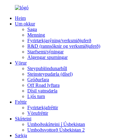
Heim
Um okkur
Saga
Menning
Fyrirtækjasýning/verksmiðjuferð
R&D (rannsóknir og verksmiðjuferð)
Starfsemi/sýningar
Algengar spurningar
Vörur
Steypublöndunarbíll
Steinsteypudæla (dísel)
Gróðurfara
Off Road lyftara
Dísil vatnsdæla
Ljós turn
Fréttir
Fyrirtækjafréttir
Vörufréttir
Skírteini
Umboðsskírteini í Úsbekistan
Umboðsvottorð Úsbekistan 2
Sækja