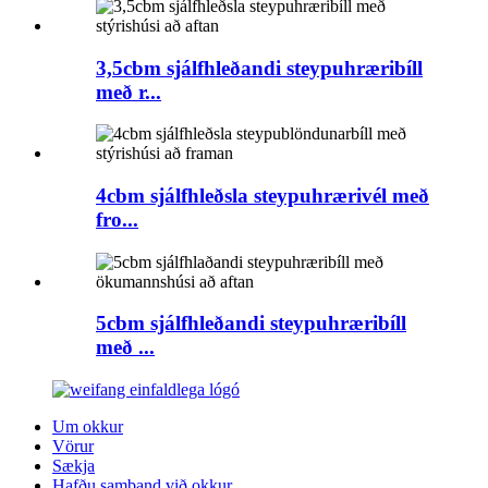
3,5cbm sjálfhleðandi steypuhræribíll
með r...
4cbm sjálfhleðsla steypuhrærivél með
fro...
5cbm sjálfhleðandi steypuhræribíll
með ...
Um okkur
Vörur
Sækja
Hafðu samband við okkur