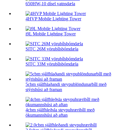
650HW-10 dísel vatnsdæla
4HVP Mobile Lighting Tower
i9L Mobile Lighting Tower
SITC 26M vörubílsbómdæla
SITC 33M vörubílsbómdæla
5cbm sjálfhlaðandi steypublöndunarbíll með
stýrishúsi að framan
4cbm sjálfhleðsla steypuhræribíll með
ökumannshúsi að aftan