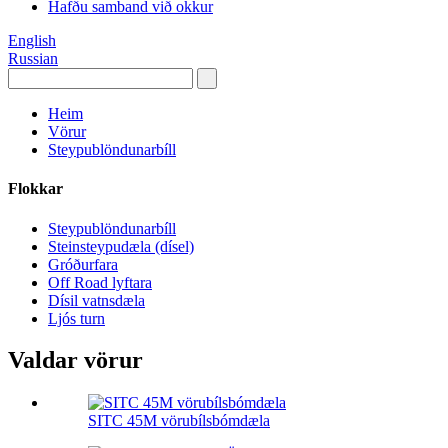
Hafðu samband við okkur
English
Russian
Heim
Vörur
Steypublöndunarbíll
Flokkar
Steypublöndunarbíll
Steinsteypudæla (dísel)
Gróðurfara
Off Road lyftara
Dísil vatnsdæla
Ljós turn
Valdar vörur
SITC 45M vörubílsbómdæla