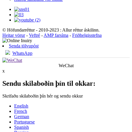
© Höfundarréttur - 2010-2023 : Allur réttur áskilinn.
Heitar vörur
-
Veftré
-
AMP farsíma
-
Friðhelgisstefna
Senda tölvupóst
WhatsApp
WeChat
x
Sendu skilaboðin þín til okkar:
Skrifaðu skilaboðin þín hér og sendu okkur
English
French
German
Portuguese
Spanish