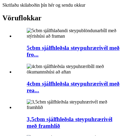
Skrifaðu skilaboðin þín hér og sendu okkur
Vöruflokkar
5cbm sjálfhleðsla steypuhrærivél með
fro...
4cbm sjálfhleðsla steypuhrærivél með
rea...
3,5cbm sjálfhleðsla steypuhrærivél
með framhlið