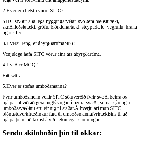
2.Hver eru helstu vörur SITC?
SITC styður aðallega byggingarvélar, svo sem hleðslutæki,
skriðhleðslutæki, gröfu, blöndunartæki, steypudælu, vegrúllu, krana
og o.s.frv.
3.Hversu lengi er ábyrgðartímabilið?
Venjulega hafa SITC vörur eins árs ábyrgðartíma.
4.Hvað er MOQ?
Eitt sett .
5.Hver er stefna umboðsmanna?
Fyrir umboðsmenn veitir SITC söluverðið fyrir svæði þeirra og
hjálpar til við að gera auglýsingar á þeirra svæði, sumar sýningar á
umboðssvæðinu eru einnig til staðar.Á hverju ári mun SITC
þjónustuverkfræðingur fara til umboðsmannafyrirtækisins til að
hjálpa þeim að takast á við tæknilegar spurningar.
Sendu skilaboðin þín til okkar: