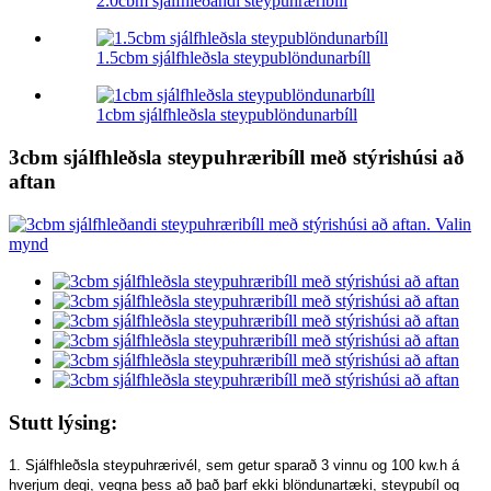
2.0cbm sjálfhleðandi steypuhræribíll
1.5cbm sjálfhleðsla steypublöndunarbíll
1cbm sjálfhleðsla steypublöndunarbíll
3cbm sjálfhleðsla steypuhræribíll með stýrishúsi að
aftan
Stutt lýsing:
1. Sjálfhleðsla steypuhrærivél, sem getur sparað 3 vinnu og 100 kw.h á
hverjum degi, vegna þess að það þarf ekki blöndunartæki, steypubíl og