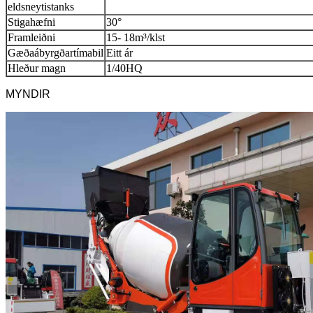
eldsneytistanks
Stigahæfni
30
°
Framleiðni
15- 18m³/klst
Gæðaábyrgðartímabil
Eitt ár
Hleður magn
1/40HQ
MYNDIR