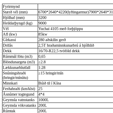
Fyrirmynd
Stærð vél (mm)
6700*2640*4220(lyftingarmur)7900*2640*312
Hjólhaf (mm)
3200
Heildarþyngd (kg)
9000
Vél
Yuchai 4105 með forþjöppu
Afl (kw)
85kw
Gírkassi
280 aðskilin gerð
Drifás
2,5T hraðaminnkunarbrú á hjólhlið
Dekk
16/70-R22,5 tvöföld dekk
Rúmmál fötu (m3)
0,65
Blöndunargeta (m3)
≥
2.8
Lækkunarhlutfall
1:28
Snúningshraði
≥
15 hringir/mín
(hringir/mínútu)
Minnkari
Búið til í Kína
Ferðahraði (km/klst)
25
Ásnúmer togtegund
4*4
Geymsla vatnstanks
1000L
Geymsla vökvatanks
200L
Rúmtak
200L