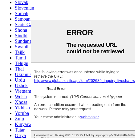
Slovak
Slovenian
Somali
Samoan
Scots Gaelic
Shona
Sindhi
Sundanese
Swahili
Tajik
Tamil
Telugu
Thai
Ukrainian
Urdu
Uzbek
Vietnamese
Welsh
Xhosa
Yiddish
Yoruba
Zulu
Kinyarwanda
Tatar
Oriya