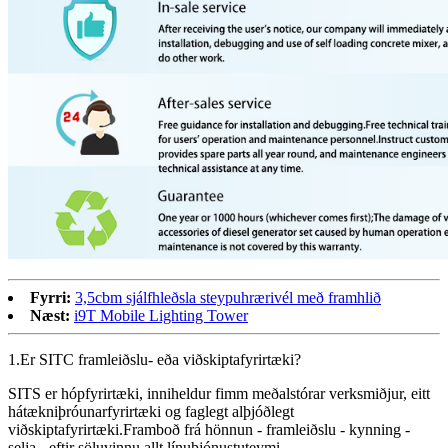
Fyrri:
3,5cbm sjálfhleðsla steypuhrærivél með framhlið
Næst:
i9T Mobile Lighting Tower
1.Er SITC framleiðslu- eða viðskiptafyrirtæki?
SITS er hópfyrirtæki, inniheldur fimm meðalstórar verksmiðjur, eitt
hátækniþróunarfyrirtæki og faglegt alþjóðlegt
viðskiptafyrirtæki.Framboð frá hönnun - framleiðslu - kynning -
selja - eftir söluvinnu allt línuþjónustuteymi.