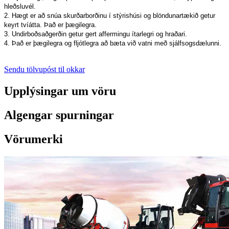
hleðsluvél.
2. Hægt er að snúa skurðarborðinu í stýrishúsi og blöndunartækið getur
keyrt tvíátta. Það er þægilegra.
3. Undirboðsaðgerðin getur gert affermingu ítarlegri og hraðari.
4. Það er þægilegra og fljótlegra að bæta við vatni með sjálfsogsdælunni.
Sendu tölvupóst til okkar
Upplýsingar um vöru
Algengar spurningar
Vörumerki