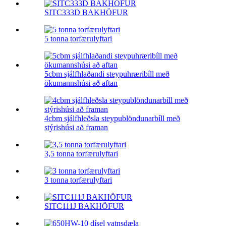
SITC333D BAKHÖFUR
5 tonna torfærulyftari
5cbm sjálfhlaðandi steypuhræribíll með
ökumannshúsi að aftan
4cbm sjálfhleðsla steypublöndunarbíll með
stýrishúsi að framan
3,5 tonna torfærulyftari
3 tonna torfærulyftari
SITC111J BAKHÖFUR