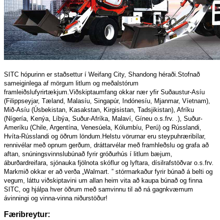
SITC hópurinn er staðsettur í Weifang City, Shandong héraði.Stofnað
sameiginlega af mörgum litlum og meðalstórum
framleiðslufyrirtækjum.Viðskiptaumfang okkar nær yfir Suðaustur-Asíu
(Filippseyjar, Tæland, Malasíu, Singapúr, Indónesíu, Mjanmar, Víetnam),
Mið-Asíu (Úsbekistan, Kasakstan, Kirgisistan, Tadsjikistan), Afríku
(Nígería, Kenýa, Líbýa, Suður-Afríka, Malaví, Gíneu o.s.frv. .), Suður-
Ameríku (Chile, Argentína, Venesúela, Kólumbíu, Perú) og Rússlandi,
Hvíta-Rússlandi og öðrum löndum.Helstu vörurnar eru steypuhræribílar,
rennivélar með opnum gerðum, dráttarvélar með framhleðslu og grafa að
aftan, snúningsvinnslubúnað fyrir gróðurhús í litlum bæjum,
áburðardreifara, sjónauka fjölnota skóflur og lyftara, dísilrafstöðvar o.s.frv.
Markmið okkar er að verða „Walmart. ” stórmarkaður fyrir búnað á belti og
vegum, láttu viðskiptavini um allan heim vita að kaupa búnað og finna
SITC, og hjálpa hver öðrum með samvinnu til að ná gagnkvæmum
ávinningi og vinna-vinna niðurstöður!
Færibreytur
: