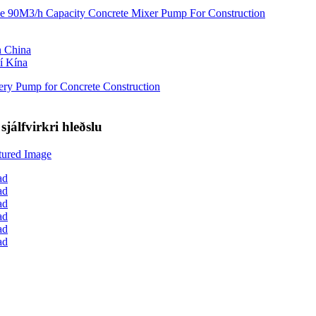
í Kína
álfvirkri hleðslu