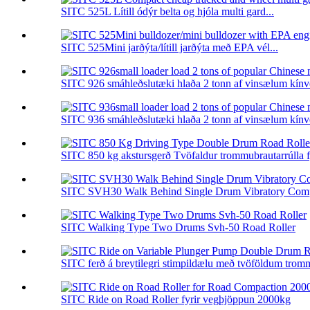
SITC 525L Lítill ódýr belta og hjóla multi gard...
SITC 525Mini jarðýta/lítill jarðýta með EPA vél...
SITC 926 smáhleðslutæki hlaða 2 tonn af vinsælum kínv
SITC 936 smáhleðslutæki hlaða 2 tonn af vinsælum kínv
SITC 850 kg akstursgerð Tvöfaldur trommubrautarrúlla fy
SITC SVH30 Walk Behind Single Drum Vibratory Comp
SITC Walking Type Two Drums Svh-50 Road Roller
SITC ferð á breytilegri stimpildælu með tvöföldum tromm
SITC Ride on Road Roller fyrir vegþjöppun 2000kg