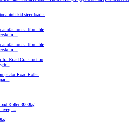
erskum ...
erskum ...
rir...
ac...
uvegi ...