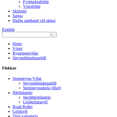
Fyrirtækjafréttir
Vörufréttir
Skírteini
Sækja
Hafðu samband við okkur
English
Heim
Vörur
Byggingarvélar
Steypublöndunarbíll
Flokkar
Steinsteypa Vélar
Steypublöndunarbíll
Steinsteypudæla (dísel)
Hleðslutæki
Skriðhleðslutæki
Gróðurfararvél
Road Roller
Gröfuvél
Dísil vatnsdæla