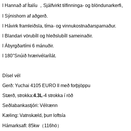
l Hannað af Ítalíu ，Sjálfvirkt tilfinninga- og blöndunarkerfi。
l Sýnishorn af aðgerð.
l Hávirk framleiðsla, tíma- og vinnukostnaðarsparnaður.
l Blandari vörubíll og hleðslubíll sameinaðir.
l Ábyrgðartími 6 mánuðir.
l 180°Snúið hrærivélarílát.
Dísel vél
Gerð: Yuchai 4105 EURO II með forþjöppu
Stærð, strokka:
4
.3
L
-4 strokka í röð
Seðlabankastjóri: Vélrænn
Kæling: Vatnskæld, þurr loftsía
Hámarksafl: 85kw（116hö）