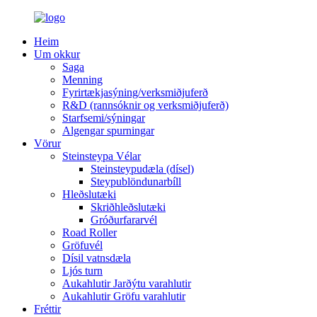
Heim
Um okkur
Saga
Menning
Fyrirtækjasýning/verksmiðjuferð
R&D (rannsóknir og verksmiðjuferð)
Starfsemi/sýningar
Algengar spurningar
Vörur
Steinsteypa Vélar
Steinsteypudæla (dísel)
Steypublöndunarbíll
Hleðslutæki
Skriðhleðslutæki
Gróðurfararvél
Road Roller
Gröfuvél
Dísil vatnsdæla
Ljós turn
Aukahlutir Jarðýtu varahlutir
Aukahlutir Gröfu varahlutir
Fréttir