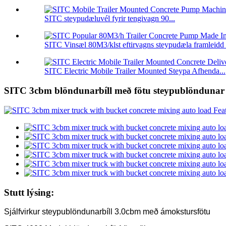
SITC steypudæluvél fyrir tengivagn 90...
SITC Vinsæl 80M3/klst eftirvagns steypudæla framleidd 
SITC Electric Mobile Trailer Mounted Steypa Afhenda...
SITC 3cbm blöndunarbíll með fötu steypublöndunar sj
Stutt lýsing:
Sjálfvirkur steypublöndunarbíll 3.0cbm með ámokstursfötu