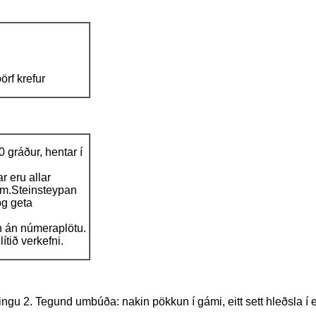
örf krefur
70 gráður, hentar í
 eru allar
fum.Steinsteypan
og geta
n án númeraplötu.
ítið verkefni.
dingu 2. Tegund umbúða: nakin pökkun í gámi, eitt sett hleðsla í