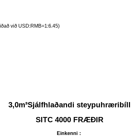
 (miðað við USD:RMB=1:6.45)
3,0m³Sjálfhlaðandi steypuhræribíll
SITC 4000 FRÆÐIR
Einkenni
：