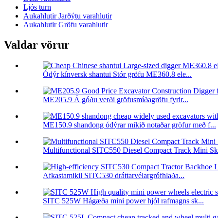
Ljós turn
Aukahlutir Jarðýtu varahlutir
Aukahlutir Gröfu varahlutir
Valdar vörur
Ódýr kínversk shantui Stór gröfu ME360.8 ele...
ME205.9 Á góðu verði gröfusmíðagröfu fyrir...
ME150.9 shandong ódýrar mikið notaðar gröfur með f...
Multifunctional SITC550 Diesel Compact Track Mini Sk.
Afkastamikil SITC530 dráttarvélargrófhlaða...
SITC 525W Hágæða mini power hjól rafmagns sk...