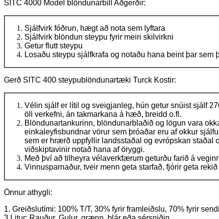
SITC 4000 Model blöndunarbíll Aðgerðir:
Sjálfvirk fóðrun, hægt að nota sem lyftara
Sjálfvirk blöndun steypu fyrir meiri skilvirkni
Getur flutt steypu
Losaðu steypu sjálfkrafa og notaðu hana beint þar sem þ
Gerð SITC 400 steypublöndunartæki Turck Kostir:
Vélin sjálf er lítil og sveigjanleg, hún getur snúist sjálf 2
öll verkefni, án takmarkana á hæð, breidd o.fl.
Blöndunartankurinn, blöndunarblaðið og lögun vara okkar
einkaleyfisbundnar vörur sem þróaðar eru af okkur sjál
sem er hrærð uppfyllir landsstaðal og evrópskan staðal 
viðskiptavinir notað hana af öryggi.
Með því að tilheyra vélaverkfærum geturðu farið á vegin
Vinnusparnaður, tveir menn geta starfað, fjórir geta rekið l
Önnur athygli:
1. Greiðslutími: 100% T/T, 30% fyrir framleiðslu, 70% fyrir sen
3.Litur: Rauður, Gulur, grænn, blár eða sérsniðin